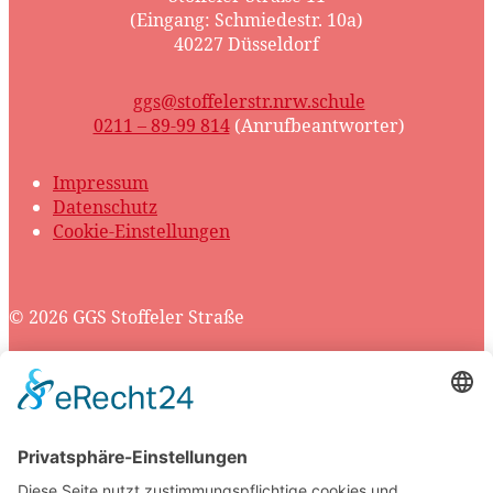
(Eingang: Schmiedestr. 10a)
40227 Düsseldorf
ggs@stoffelerstr.nrw.schule
0211 – 89-99 814
(Anrufbeantworter)
Impressum
Datenschutz
Cookie-Einstellungen
© 2026 GGS Stoffeler Straße
Scroll
to
top