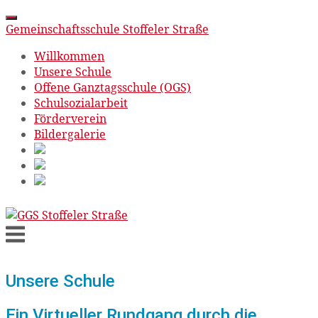
Gemeinschaftsschule Stoffeler Straße
Willkommen
Unsere Schule
Offene Ganztagsschule (OGS)
Schulsozialarbeit
Förderverein
Bildergalerie
Skip
to
Menu
content
Unsere Schule
Ein Virtueller Rundgang durch die