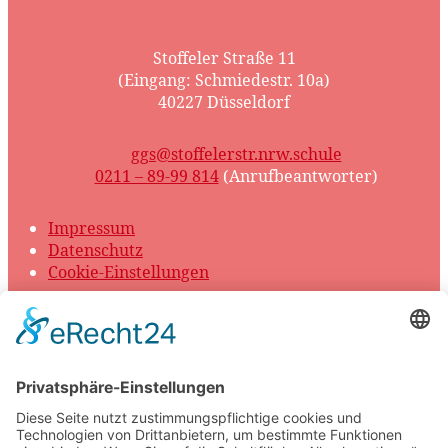
Stoffeler Straße 11
(Eingang: Schmiedestr. 10a)
40227 Düsseldorf
ggs@stoffelerstr.nrw.schule
0211 – 89-99 814
(Anrufbeantworter)
Impressum
Datenschutz
Cookie-Einstellungen
© 2026 GGS Stoffeler Straße
Scroll
to
top