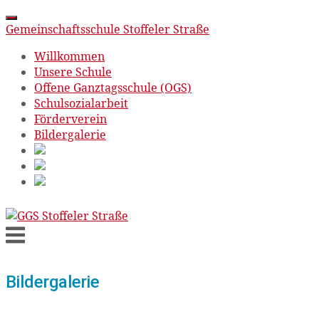
Gemeinschaftsschule Stoffeler Straße
Willkommen
Unsere Schule
Offene Ganztagsschule (OGS)
Schulsozialarbeit
Förderverein
Bildergalerie
Skip
to
Menu
content
Bildergalerie