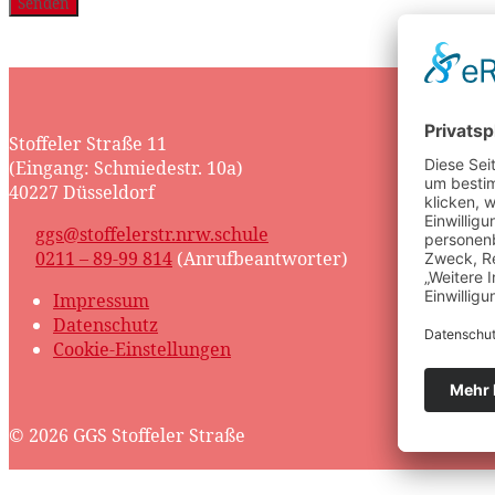
Feld
leer.
Stoffeler Straße 11
(Eingang: Schmiedestr. 10a)
40227 Düsseldorf
ggs@stoffelerstr.nrw.schule
0211 – 89-99 814
(Anrufbeantworter)
Impressum
Datenschutz
Cookie-Einstellungen
© 2026 GGS Stoffeler Straße
Scroll