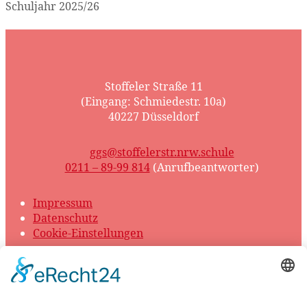
Schuljahr 2025/26
Stoffeler Straße 11
(Eingang: Schmiedestr. 10a)
40227 Düsseldorf
ggs@stoffelerstr.nrw.schule
0211 – 89-99 814
(Anrufbeantworter)
Impressum
Datenschutz
Cookie-Einstellungen
© 2026 GGS Stoffeler Straße