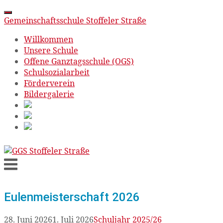
Gemeinschaftsschule Stoffeler Straße
Willkommen
Unsere Schule
Offene Ganztagsschule (OGS)
Schulsozialarbeit
Förderverein
Bildergalerie
Skip
to
Menu
content
Eulenmeisterschaft 2026
28. Juni 2026
1. Juli 2026
Schuljahr 2025/26