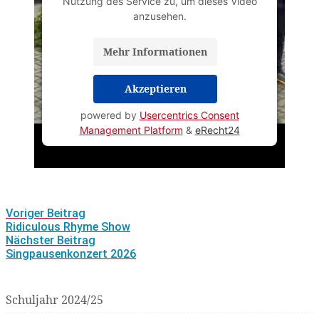
Nutzung des Service zu, um dieses Video
anzusehen.
Mehr Informationen
Akzeptieren
powered by
Usercentrics Consent
Management Platform
&
eRecht24
Post
Voriger Beitrag
navigation
Ridiculous Rhyme Show
Nächster Beitrag
Singpausenkonzert 2026
Schuljahr 2024/25