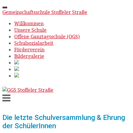
Gemeinschaftsschule Stoffeler Straße
Willkommen
Unsere Schule
Offene Ganztagsschule (OGS)
Schulsozialarbeit
Förderverein
Bildergalerie
Skip
to
Menu
content
Die letzte Schulversammlung & Ehrung
der SchülerInnen