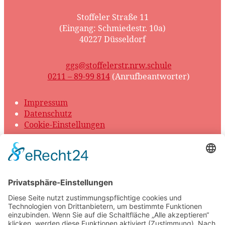
Stoffeler Straße 11
(Eingang: Schmiedestr. 10a)
40227 Düsseldorf
ggs@stoffelerstr.nrw.schule
0211 – 89-99 814
(Anrufbeantworter)
Impressum
Datenschutz
Cookie-Einstellungen
© 2026 GGS Stoffeler Straße
Scroll
to
top