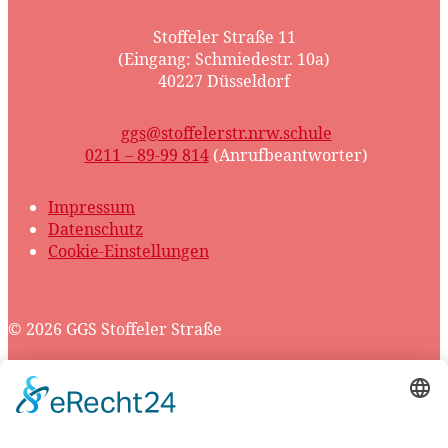
Stoffeler Straße 11
(Eingang: Schmiedestr. 10a)
40227 Düsseldorf
ggs@stoffelerstr.nrw.schule
0211 – 89-99 814
(Anrufbeantworter)
Impressum
Datenschutz
Cookie-Einstellungen
© 2026 GGS Stoffeler Straße
Scroll
to
top