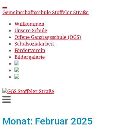
Gemeinschaftsschule Stoffeler Straße
Willkommen
Unsere Schule
Offene Ganztagsschule (OGS)
Schulsozialarbeit
Förderverein
Bildergalerie
Skip
to
Menu
content
Monat:
Februar 2025